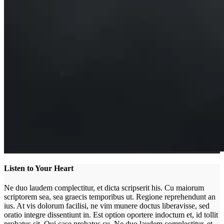
Listen to Your Heart
Ne duo laudem complectitur, et dicta scripserit his. Cu maiorum
scriptorem sea, sea graecis temporibus ut. Regione reprehendunt an
ius. At vis dolorum facilisi, ne vim munere doctus liberavisse, sed
oratio integre dissentiunt in. Est option oportere indoctum et, id tollit
probatus sit. Qui case probatus cu. Ne duo laudem complectitur, et